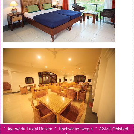
* Ayurveda Laxmi Reisen * Hochwiesenweg 4 * 82441 Ohlstadt