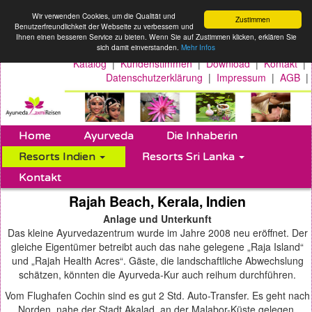
Wir verwenden Cookies, um die Qualität und
Zustimmen
Benutzerfreundlichkeit der Webseite zu verbessern und
Ihnen einen besseren Service zu bieten. Wenn Sie auf Zustimmen klicken, erklären Sie
sich damit einverstanden.
Mehr Infos
Katalog
|
Kundenstimmen
|
Download
|
Kontakt
|
Datenschutzerklärung
|
Impressum
|
AGB
|
Home
Ayurveda
Die Inhaberin
Resorts Indien
Resorts Sri Lanka
Kontakt
Rajah Beach, Kerala, Indien
Anlage und Unterkunft
Das kleine Ayurvedazentrum wurde im Jahre 2008 neu eröffnet. Der
gleiche Eigentümer betreibt auch das nahe gelegene „Raja Island“
und „Rajah Health Acres“. Gäste, die landschaftliche Abwechslung
schätzen, könnten die Ayurveda-Kur auch reihum durchführen.
Vom Flughafen Cochin sind es gut 2 Std. Auto-Transfer. Es geht nach
Norden, nahe der Stadt Akalad, an der Malabor-Küste gelegen.