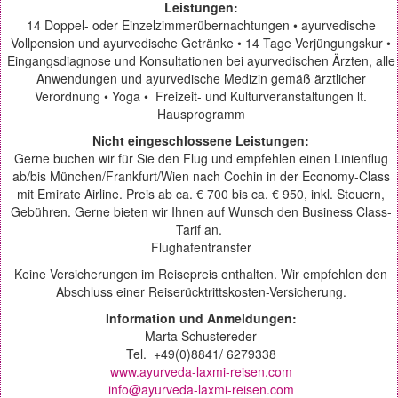
Leistungen:
14 Doppel- oder Einzelzimmerübernachtungen • ayurvedische
Vollpension und ayurvedische Getränke • 14 Tage Verjüngungskur •
Eingangsdiagnose und Konsultationen bei ayurvedischen Ärzten, alle
Anwendungen und ayurvedische Medizin gemäß ärztlicher
Verordnung • Yoga • Freizeit- und Kulturveranstaltungen lt.
Hausprogramm
Nicht eingeschlossene Leistungen:
Gerne buchen wir für Sie den Flug und empfehlen einen Linienflug
ab/bis München/Frankfurt/Wien nach Cochin in der Economy-Class
mit Emirate Airline. Preis ab ca. € 700 bis ca. € 950, inkl. Steuern,
Gebühren. Gerne bieten wir Ihnen auf Wunsch den Business Class-
Tarif an.
Flughafentransfer
Keine Versicherungen im Reisepreis enthalten. Wir empfehlen den
Abschluss einer Reiserücktrittskosten-Versicherung.
Information und Anmeldungen:
Marta Schustereder
Tel.
+49(0)8841/ 6279338
www.ayurveda-laxmi-reisen.com
info@ayurveda-laxmi-reisen.com