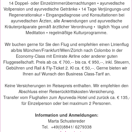
14 Doppel- oder Einzelzimmerübernachtungen • ayurvedische
Vollpension und ayurvedische Getränke • 14 Tage Verjüngungs-und
Regenerationskur • Eingangsdiagnose und Konsultationen bei
ayurvedischen Ärzten, alle Anwendungen und ayurvedische
Kräuterpräparate gemäß ärztlicher Verordnung • täglich Yoga und
Meditation • regelmäßige Kulturprogramme.
Wir buchen gerne für Sie den Flug und empfehlen einen Linienflug
ab/bis München/Frankfurt/Wien/Zürich nach Colombo in der
Economy-Class mit Emirate Airline oder anderer guten
Fluggesellschaft. Preis ab ca. € 700,-- bis ca. € 950,--, inkl. Steuern,
Gebühren und Rail & Fly-Ticket 2. Kl ca. € 50,--. Gerne bieten wir
Ihnen auf Wunsch den Business Class-Tarif an.
Keine Versicherungen im Reisepreis enthalten. Wir empfehlen den
Abschluss einer Reiserücktrittskosten-Versicherung.
Transfer vom Flughafen zum Ayurveda-Hotel und zurück ca. € 135,-
für Einzelperson oder bei maximum 2 Personen.
Information und Anmeldungen:
Marta Schustereder
Tel.
+49(0)8841/ 6279338