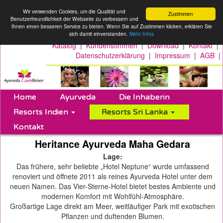
Wir verwenden Cookies, um die Qualität und
Zustimmen
Benutzerfreundlichkeit der Webseite zu verbessern und
Ihnen einen besseren Service zu bieten. Wenn Sie auf Zustimmen klicken, erklären Sie
sich damit einverstanden.
Mehr Infos
Katalog
|
Kundenstimmen
|
Download
|
Kontakt
|
Datenschutzerklärung
|
Impressum
|
AGB
|
Home
Ayurveda
Die Inhaberin
Resorts Indien
Resorts Sri Lanka
Kontakt
Heritance Ayurveda Maha Gedara
Lage:
Das frühere, sehr beliebte „Hotel Neptune“ wurde umfassend
renoviert und öffnete 2011 als reines Ayurveda Hotel unter dem
neuen Namen. Das Vier-Sterne-Hotel bietet bestes Ambiente und
modernen Komfort mit Wohlfühl-Atmosphäre.
Großartige Lage direkt am Meer, weitläufiger Park mit exotischen
Pflanzen und duftenden Blumen.