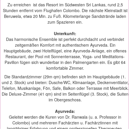
Zu erreichen ist das Resort im Südwesten Sri Lankas, rund 2,5
Stunden entfernt vom Flughafen Colombo. Die nächste Kleinstadt ist
Beruwela, etwa 20 Min. zu Fuß. Kilometerlange Sandstrände laden
zum Spazieren ein.
Unterkunft:
Das harmonische Ensemble ist perfekt durchdacht und verbindet
zeitgemäßen Komfort mit authentischem Ayurveda. Ein
Hauptgebäude, zwei Hotelflügel, eine Ayurveda-Anlage, ein offenes
Restaurant, der Pool mit Sonnenterrasse, Yoga- und Meditations-
Pavillon fügen sich wunderbar in den Palmengarten ein. Es gibt 64
komfortable Zimmer.
Die Standardzimmer (29m qm) befinden sich im Hauptgebäude (1.
und 2. Stock) und bieten: Dusche/WC, Klimaanlage, Deckenventilator,
Telefon, Musikanlage, Fön, Safe, Balkon oder Terrasse mit Meerblick.
Die Deluxe-Zimmer (41 qm) sind im Seitenflügel (3. Stock), die Suiten
im Obergeschoss.
Ayurveda:
Geleitet werden die Kuren von Dr. Ranwala (u. a. Professor in
Colombo) und mehreren Fachärzten u. Fachärztinnen mit
langjähriger Erfahrung und einem professionellen Therapeuten-